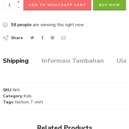
+
ADD TO WHATSAPP CART
BUY NOW
−
58
people
are viewing this right now
Share
Shipping
Informasi Tambahan
Ula
SALE
SKU:
N/A
Category:
Kids
Tags:
fashion
,
T-shirt
Related Products