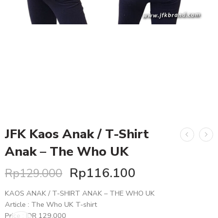
JFK Kaos Anak / T-Shirt
Anak – The Who UK
Rp
116.100
Rp
129.000
KAOS ANAK / T-SHIRT ANAK – THE WHO UK
Article : The Who UK T-shirt
Price : IDR 129.000