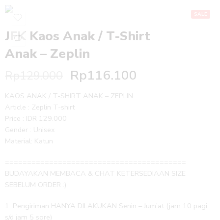
SALE
JFK Kaos Anak / T-Shirt
Anak – Zeplin
Rp
116.100
Rp
129.000
KAOS ANAK / T-SHIRT ANAK – ZEPLIN
Article : Zeplin T-shirt
Price : IDR 129.000
Gender : Unisex
Material: Katun
=========================================
BUDAYAKAN MEMBACA & CHAT KETERSEDIAAN SIZE
SEBELUM ORDER :)
1. Pengiriman HANYA DILAKUKAN Senin – Jum’at (jam 10 pagi
s/d jam 5 sore)