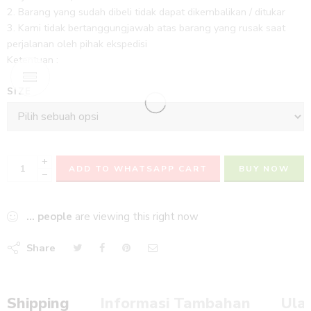
2. Barang yang sudah dibeli tidak dapat dikembalikan / ditukar
3. Kami tidak bertanggungjawab atas barang yang rusak saat
perjalanan oleh pihak ekspedisi
Ketentuan :
SIZE
+
ADD TO WHATSAPP CART
BUY NOW
−
...
people
are viewing this right now
Share
Shipping
Informasi Tambahan
Ula